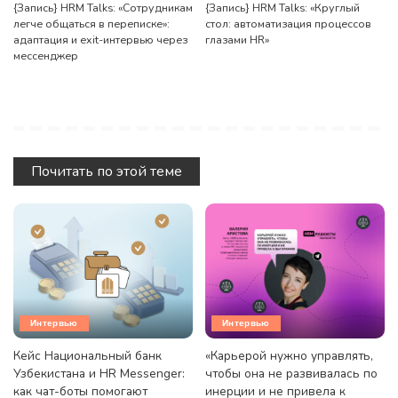
{Запись} HRM Talks: «Сотрудникам
{Запись} HRM Talks: «Круглый
легче общаться в переписке»:
стол: автоматизация процессов
адаптация и exit-интервью через
глазами HR»
мессенджер
Почитать по этой теме
Интервью
Интервью
Кейс Национальный банк
«Карьерой нужно управлять,
Узбекистана и HR Messenger:
чтобы она не развивалась по
как чат-боты помогают
инерции и не привела к