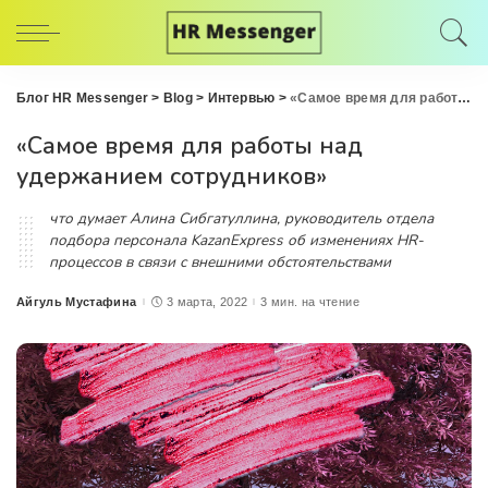
Блог HR Messenger
>
Blog
>
Интервью
>
«Самое время для работы над удержанием сотрудников»
«Самое время для работы над
удержанием сотрудников»
что думает Алина Сибгатуллина, руководитель отдела
подбора персонала KazanExpress об изменениях HR-
процессов в связи с внешними обстоятельствами
Айгуль Мустафина
3 марта, 2022
3 мин. на чтение
Posted
by