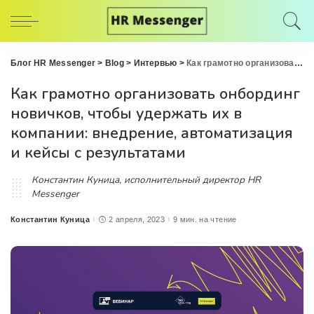
Блог HR Messenger
>
Blog
>
Интервью
>
Как грамотно организовать онбординг новичков, чтобы удержать их в компании: внедрение, автоматизация и кейсы с результатами
Как грамотно организовать онбординг
новичков, чтобы удержать их в
компании: внедрение, автоматизация
и кейсы с результатами
Константин Куница, исполнительный директор HR
Messenger
Константин Куница
2 апреля, 2023
9 мин. на чтение
Posted
by