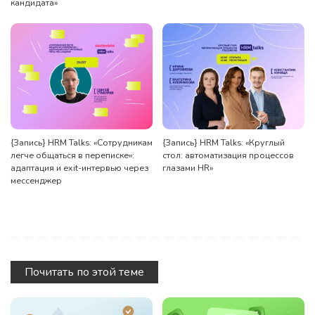
кандидата»
{Запись} HRM Talks: «Сотрудникам
{Запись} HRM Talks: «Круглый
легче общаться в переписке»:
стол: автоматизация процессов
адаптация и exit-интервью через
глазами HR»
мессенджер
Почитать по этой теме