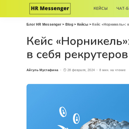
КЕЙСЫ
ЧАТ-
Блог HR Messenger
>
Blog
>
Кейсы
>
Кейс «Норникель»: 
Кейс «Норникель»
в себя рекрутеров
Айгуль Мустафина
28 февраля, 2024
8 мин. на чтение
Posted
by