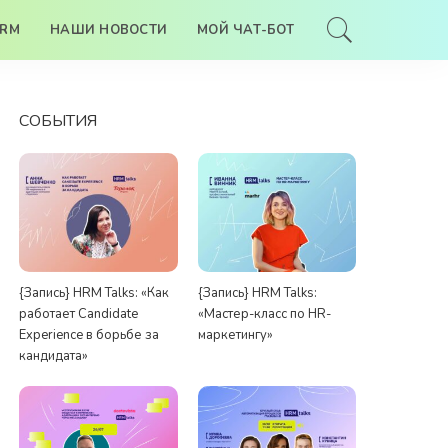
HRM
НАШИ НОВОСТИ
МОЙ ЧАТ-БОТ
СОБЫТИЯ
{Запись} HRM Talks: «Как
{Запись} HRM Talks:
работает Candidate
«Мастер-класс по HR-
Experience в борьбе за
маркетингу»
кандидата»