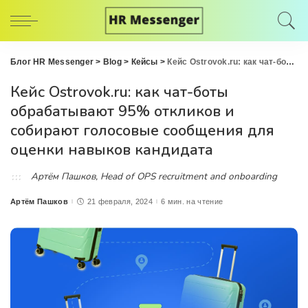
Блог HR Messenger
>
Blog
>
Кейсы
>
Кейс Ostrovok.ru: как чат-боты обрабатывают 95% откликов и собирают голосовые сообщения для оценки навыков кандидата
Кейс Ostrovok.ru: как чат-боты
обрабатывают 95% откликов и
собирают голосовые сообщения для
оценки навыков кандидата
Артём Пашков, Head of OPS recruitment and onboarding
Артём Пашков
21 февраля, 2024
6 мин. на чтение
Posted
by