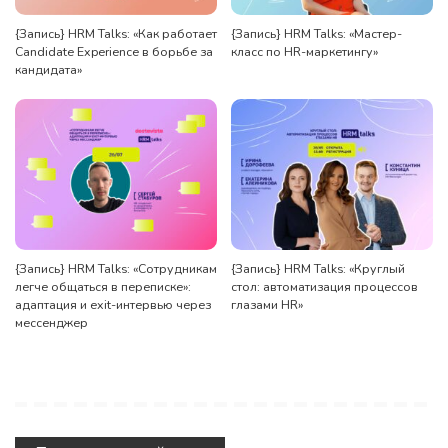
{Запись} HRM Talks: «Как работает
{Запись} HRM Talks: «Мастер-
Candidate Experience в борьбе за
класс по HR-маркетингу»
кандидата»
{Запись} HRM Talks: «Сотрудникам
{Запись} HRM Talks: «Круглый
легче общаться в переписке»:
стол: автоматизация процессов
адаптация и exit-интервью через
глазами HR»
мессенджер