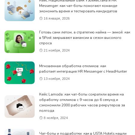
Кейс Национальный банк Узбекистана и HR
Messenger: как чат-боты помогают команде
экономить время и тестировать кандидатов
16 января, 2026
Готовь сани летом, а стратегию найма — зимой: как
в 5Post закрывают вакансии в сезон высокого
спроса
21 ноября, 2024
Мгновенная обработка откликов: как
работает интеграция HR Messenger с HeadHunter
13 ноября, 2024
Кейс Lamoda: как чат-боты сократили время на
обработку откликов с 9 часов до 6 секунд и
сэкономили 2000 рабочих часов рекрутеров за
полгода
8 ноября, 2024
Чат-боты и подработки: как в USTA Hotels нашли