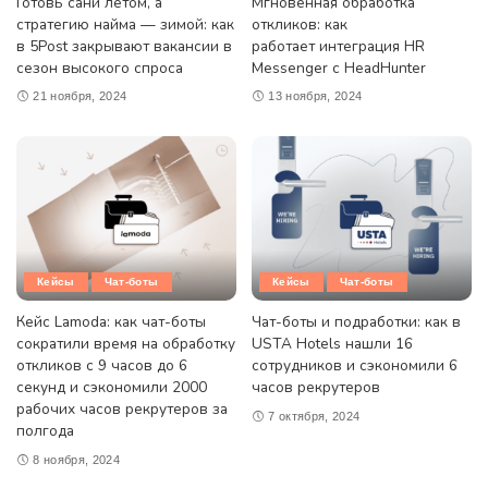
Готовь сани летом, а
Мгновенная обработка
стратегию найма — зимой: как
откликов: как
в 5Post закрывают вакансии в
работает интеграция HR
сезон высокого спроса
Messenger с HeadHunter
21 ноября, 2024
13 ноября, 2024
Кейсы
Чат-боты
Кейсы
Чат-боты
Кейс Lamoda: как чат-боты
Чат-боты и подработки: как в
сократили время на обработку
USTA Hotels нашли 16
откликов с 9 часов до 6
сотрудников и сэкономили 6
секунд и сэкономили 2000
часов рекрутеров
рабочих часов рекрутеров за
7 октября, 2024
полгода
8 ноября, 2024