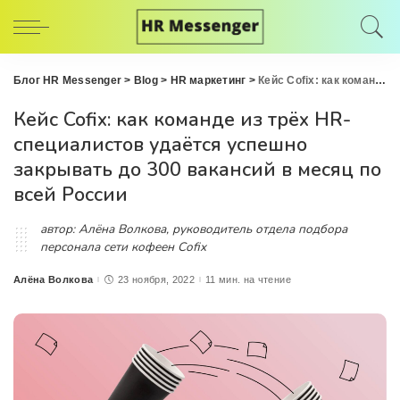
Блог HR Messenger
>
Blog
>
HR маркетинг
>
Кейс Cofix: как команде из трёх HR-специалистов удаётся успешно закрывать до 300 вакансий в месяц по всей России
Кейс Cofix: как команде из трёх HR-
специалистов удаётся успешно
закрывать до 300 вакансий в месяц по
всей России
автор: Алёна Волкова, руководитель отдела подбора
персонала сети кофеен Cofix
Алёна Волкова
23 ноября, 2022
11 мин. на чтение
Posted
by