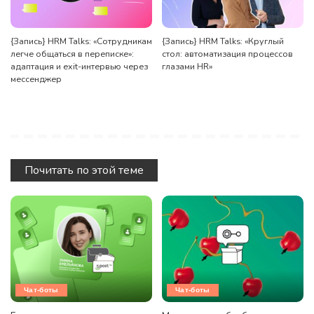
{Запись} HRM Talks: «Сотрудникам
{Запись} HRM Talks: «Круглый
легче общаться в переписке»:
стол: автоматизация процессов
адаптация и exit-интервью через
глазами HR»
мессенджер
Почитать по этой теме
Чат-боты
Чат-боты