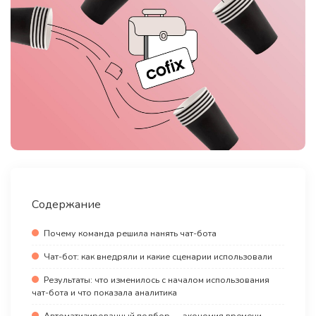
Содержание
Почему команда решила нанять чат-бота
Чат-бот: как внедряли и какие сценарии использовали
Результаты: что изменилось с началом использования
чат-бота и что показала аналитика
Автоматизированный подбор — экономия времени