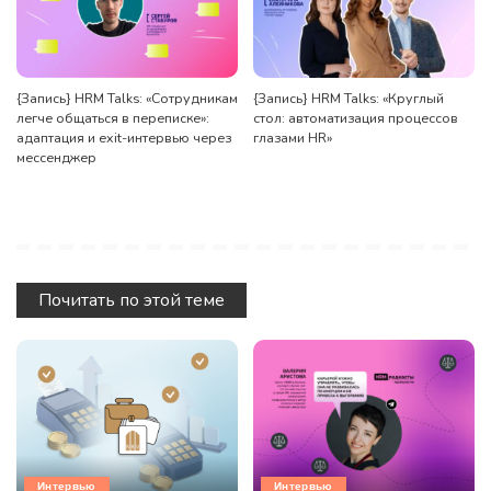
{Запись} HRM Talks: «Сотрудникам
{Запись} HRM Talks: «Круглый
легче общаться в переписке»:
стол: автоматизация процессов
адаптация и exit-интервью через
глазами HR»
мессенджер
Почитать по этой теме
Интервью
Интервью