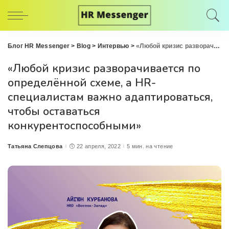
Блог HR Messenger
>
Blog
>
Интервью
>
«Любой кризис разворачивается по определённой схеме, а HR-специалистам важно адаптироваться, чтобы оставаться конкурентоспособными»
«Любой кризис разворачивается по
определённой схеме, а HR-
специалистам важно адаптироваться,
чтобы оставаться
конкурентоспособными»
Татьяна Слепцова
22 апреля, 2022
5 мин. на чтение
Posted
by