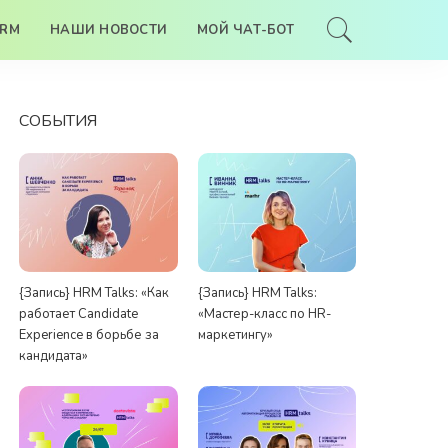
HRM
НАШИ НОВОСТИ
МОЙ ЧАТ-БОТ
СОБЫТИЯ
{Запись} HRM Talks: «Как
{Запись} HRM Talks:
работает Candidate
«Мастер-класс по HR-
Experience в борьбе за
маркетингу»
кандидата»