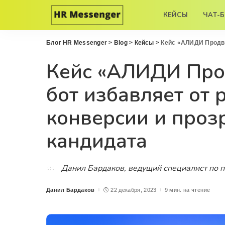
КЕЙСЫ
ЧАТ-
Блог HR Messenger
>
Blog
>
Кейсы
>
Кейс «АЛИДИ Продвижение»: к
Кейс «АЛИДИ Прод
бот избавляет от
конверсии и проз
кандидата
Данил Бардаков, ведущий специалист по 
Данил Бардаков
22 декабря, 2023
9 мин. на чтение
Posted
by