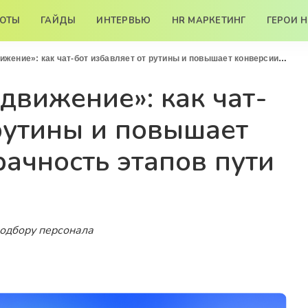
БОТЫ
ГАЙДЫ
ИНТЕРВЬЮ
HR МАРКЕТИНГ
ГЕРОИ 
ак чат-бот избавляет от рутины и повышает конверсии и прозрачность этапов пути кандидата
вижение»: как чат-
 рутины и повышает
рачность этапов пути
подбору персонала