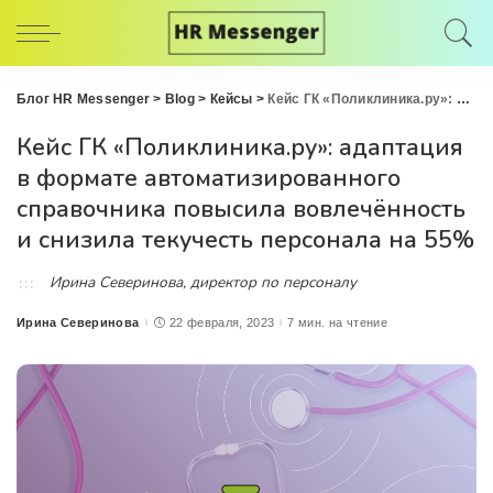
Блог HR Messenger
>
Blog
>
Кейсы
>
Кейс ГК «Поликлиника.ру»: адаптация в формате автоматизированного справочника повысила вовлечённость и снизила текучесть персонала на 55%
Кейс ГК «Поликлиника.ру»: адаптация
в формате автоматизированного
справочника повысила вовлечённость
и снизила текучесть персонала на 55%
Ирина Северинова, директор по персоналу
Ирина Северинова
22 февраля, 2023
7 мин. на чтение
Posted
by