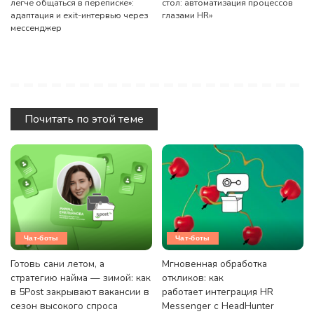
легче общаться в переписке»:
стол: автоматизация процессов
адаптация и exit-интервью через
глазами HR»
мессенджер
Почитать по этой теме
Чат-боты
Чат-боты
Готовь сани летом, а
Мгновенная обработка
стратегию найма — зимой: как
откликов: как
в 5Post закрывают вакансии в
работает интеграция HR
сезон высокого спроса
Messenger с HeadHunter