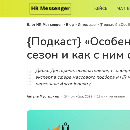
КЕЙСЫ
ЧАТ-
Блог HR Messenger
>
Blog
>
Интервью
>
{Подкаст} «Особ
{Подкаст} «Особе
сезон и как с ним
Дарья Дегтярёва, основательница сообще
эксперт в сфере массового подбора и HR 
персонала Ancor Industry
Айгуль Мустафина
4 октября, 2022
11 мин. на чтение
Posted
by