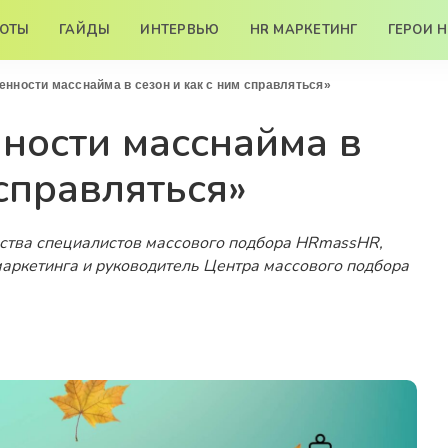
БОТЫ
ГАЙДЫ
ИНТЕРВЬЮ
HR МАРКЕТИНГ
ГЕРОИ 
енности масснайма в сезон и как с ним справляться»
нности масснайма в
 справляться»
ства специалистов массового подбора HRmassHR,
маркетинга и руководитель Центра массового подбора