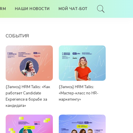
HRM
НАШИ НОВОСТИ
МОЙ ЧАТ-БОТ
СОБЫТИЯ
{Запись} HRM Talks: «Как
{Запись} HRM Talks:
работает Candidate
«Мастер-класс по HR-
Experience в борьбе за
маркетингу»
кандидата»