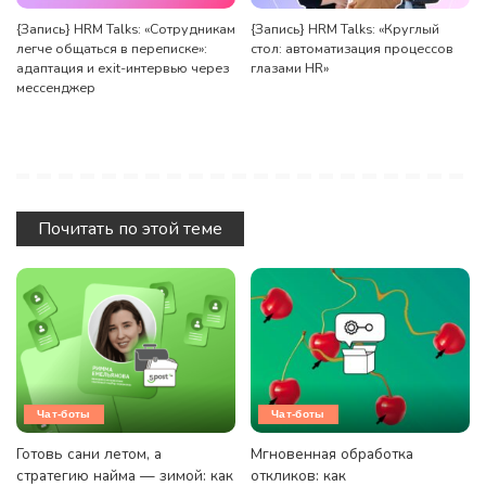
{Запись} HRM Talks: «Сотрудникам
{Запись} HRM Talks: «Круглый
легче общаться в переписке»:
стол: автоматизация процессов
адаптация и exit-интервью через
глазами HR»
мессенджер
Почитать по этой теме
Чат-боты
Чат-боты
Готовь сани летом, а
Мгновенная обработка
стратегию найма — зимой: как
откликов: как