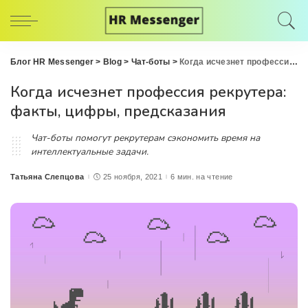
Блог HR Messenger
>
Blog
>
Чат-боты
>
Когда исчезнет профессия рекрутера: факты, цифры, предсказания
Когда исчезнет профессия рекрутера:
факты, цифры, предсказания
Чат-боты помогут рекрутерам сэкономить время на
интеллектуальные задачи.
Татьяна Слепцова
25 ноября, 2021
6 мин. на чтение
Posted
by