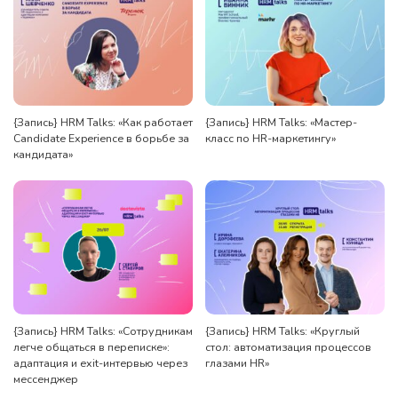
{Запись} HRM Talks: «Как работает
{Запись} HRM Talks: «Мастер-
Candidate Experience в борьбе за
класс по HR-маркетингу»
кандидата»
{Запись} HRM Talks: «Сотрудникам
{Запись} HRM Talks: «Круглый
легче общаться в переписке»:
стол: автоматизация процессов
адаптация и exit-интервью через
глазами HR»
мессенджер