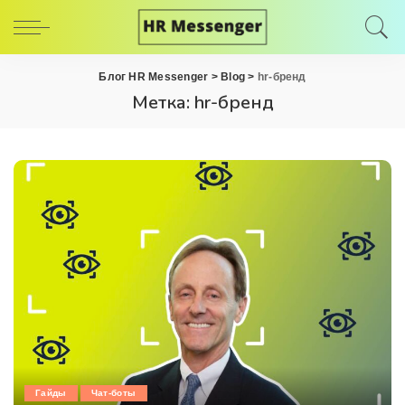
Блог HR Messenger
>
Blog
>
hr-бренд
Метка:
hr-бренд
Гайды
Чат-боты