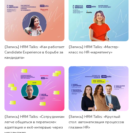
{Запись} HRM Talks: «Как работает
{Запись} HRM Talks: «Мастер-
Candidate Experience в борьбе за
класс по HR-маркетингу»
кандидата»
{Запись} HRM Talks: «Сотрудникам
{Запись} HRM Talks: «Круглый
легче общаться в переписке»:
стол: автоматизация процессов
адаптация и exit-интервью через
глазами HR»
мессенджер