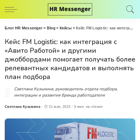
Блог HR Messenger
>
Blog
>
Кейсы
>
Кейс FM Logistic: как интеграция с «Авито Работой» и другими джоббордами помогает получать более релевантных кандидатов и выполнять план подбора
Кейс FM Logistic: как интеграция с
«Авито Работой» и другими
джоббордами помогает получать более
релевантных кандидатов и выполнять
план подбора
Светлана Кузьмина, руководитель отдела подбора,
интеграции и развития бренда работодателя
Светлана Кузьмина
31 мая, 2023
9 мин. на чтение
Posted
by