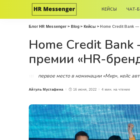
КЕЙСЫ
ЧАТ-
Блог HR Messenger
>
Blog
>
Кейсы
>
Home Credit Bank —
Home Credit Bank
премии «HR-брен
первое место в номинации «Мир», кейс ав
Айгуль Мустафина
16 июня, 2022
4 мин. на чтение
Posted
by