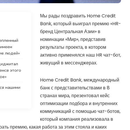
Мы рады поздравить Home Credit
Bank, который выиграл премию «HR-
бренд Центральная Азии» в
номинации «Мир», представив
репленный
 имеем
результаты проекта, в котором
ие людей»
активно применялся наш HR чат-бот,
живущий в мессенджерах.
-диджитал
емся этого
ое»
Home Credit Bank, международный
мся нашими
банк с представительствами в 8
странах мира, презентовал кейс
оптимизации подбора и внутренних
коммуникаций с помощью чат-ботов,
который компания реализовала в
ать премию, какая работа за этим стояла и каких