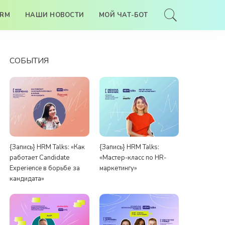
HRM
НАШИ НОВОСТИ
МОЙ ЧАТ-БОТ
СОБЫТИЯ
{Запись} HRM Talks: «Как
{Запись} HRM Talks:
работает Candidate
«Мастер-класс по HR-
Experience в борьбе за
маркетингу»
кандидата»