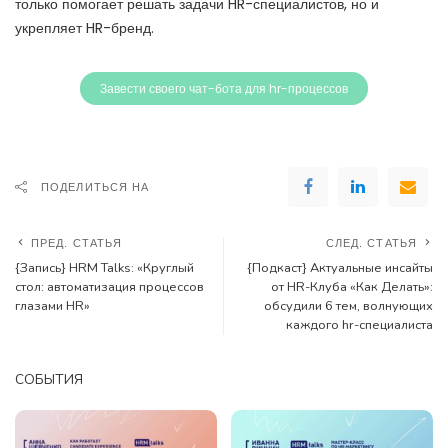
только помогает решать задачи HR-специалистов, но и
укрепляет HR-бренд.
Завести своего чат-бота для hr-процессов
ПОДЕЛИТЬСЯ НА
ПРЕД. СТАТЬЯ
СЛЕД. СТАТЬЯ
{Запись} HRM Talks: «Круглый
{Подкаст} Актуальные инсайты
стол: автоматизация процессов
от HR-Клуба «Как Делать»:
глазами HR»
обсудили 6 тем, волнующих
каждого hr-специалиста
СОБЫТИЯ