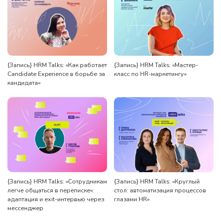
{Запись} HRM Talks: «Как работает
{Запись} HRM Talks: «Мастер-
Candidate Experience в борьбе за
класс по HR-маркетингу»
кандидата»
{Запись} HRM Talks: «Сотрудникам
{Запись} HRM Talks: «Круглый
легче общаться в переписке»:
стол: автоматизация процессов
адаптация и exit-интервью через
глазами HR»
мессенджер