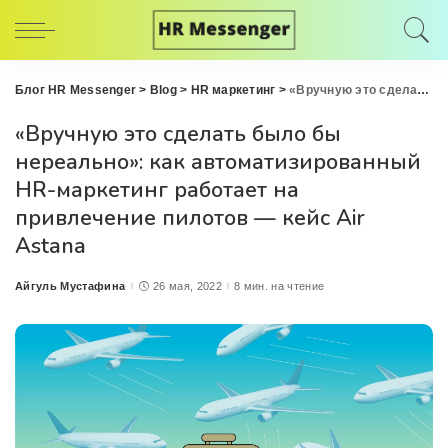
Блог HR Messenger
>
Blog
>
HR маркетинг
>
«Вручную это сделать было бы нереально»: как автоматизированный HR-маркетинг работает на привлечение пилотов — кейс Air Astana
«Вручную это сделать было бы
нереально»: как автоматизированный
HR-маркетинг работает на
привлечение пилотов — кейс Air
Astana
Айгуль Мустафина
26 мая, 2022
8 мин. на чтение
Posted
by