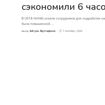
сэкономили 6 час
В USTA Hotels искали сотрудников для подработки на 
была повышенной.
...
Айгуль Мустафина
7 октября, 2024
Автор
Posted
by